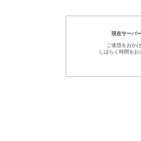
現在サーバ
ご迷惑をおか
しばらく時間をお