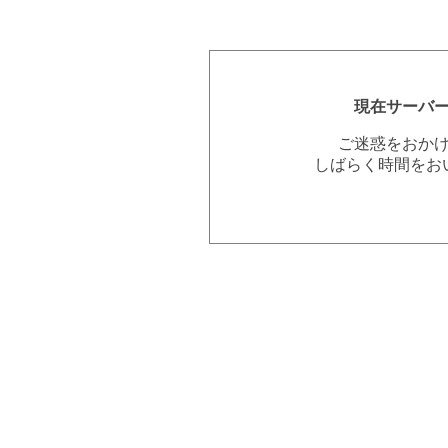
現在サーバ
ご迷惑をおか
しばらく時間をお