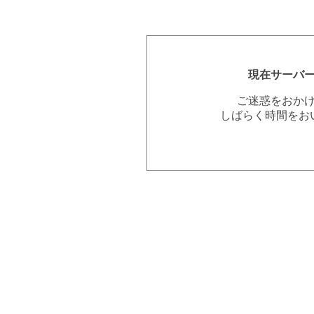
現在サーバ
ご迷惑をおか
しばらく時間をお