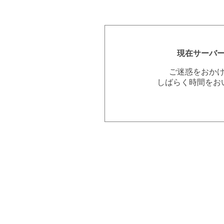
現在サーバ
ご迷惑をおか
しばらく時間をお