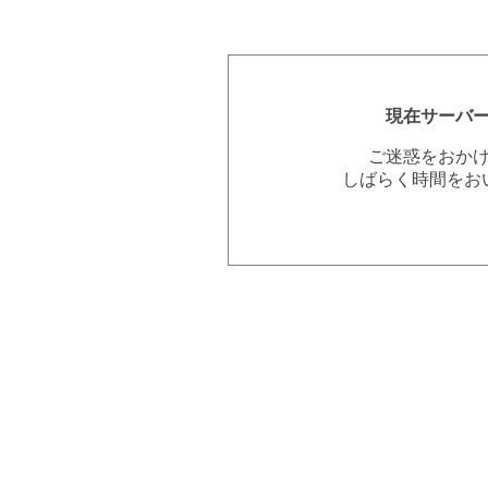
現在サーバ
ご迷惑をおか
しばらく時間をお