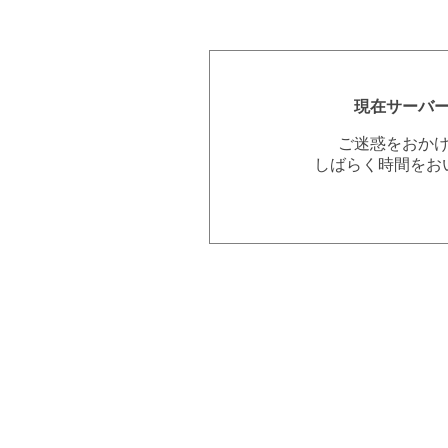
現在サーバ
ご迷惑をおか
しばらく時間をお