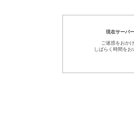
現在サーバ
ご迷惑をおか
しばらく時間をお