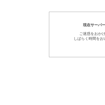
現在サーバ
ご迷惑をおか
しばらく時間をお