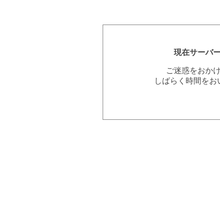
現在サーバ
ご迷惑をおか
しばらく時間をお