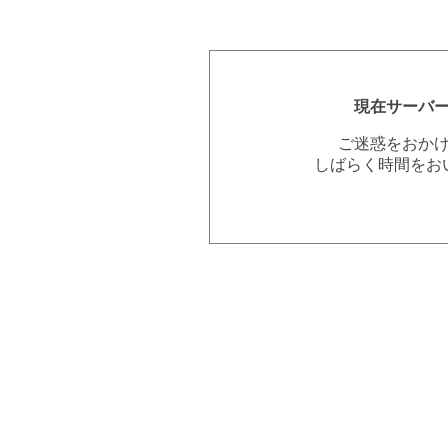
現在サーバ
ご迷惑をおか
しばらく時間をお