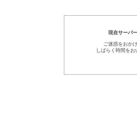
現在サーバ
ご迷惑をおか
しばらく時間をお