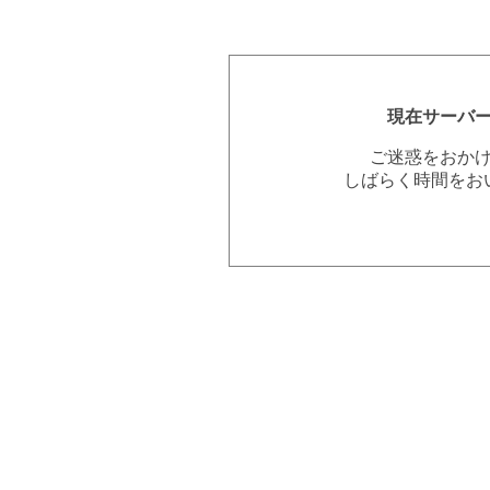
現在サーバ
ご迷惑をおか
しばらく時間をお