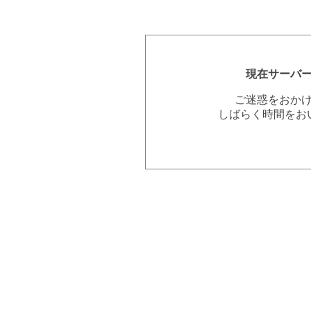
現在サーバ
ご迷惑をおか
しばらく時間をお