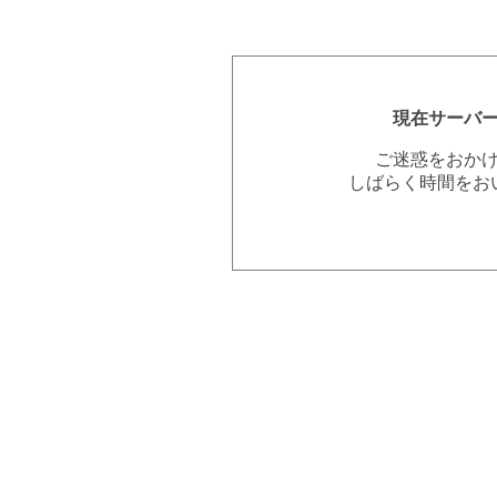
現在サーバ
ご迷惑をおか
しばらく時間をお