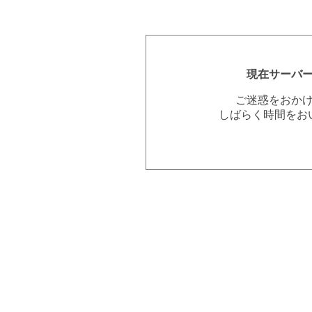
現在サーバ
ご迷惑をおか
しばらく時間をお