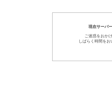
現在サーバ
ご迷惑をおか
しばらく時間をお