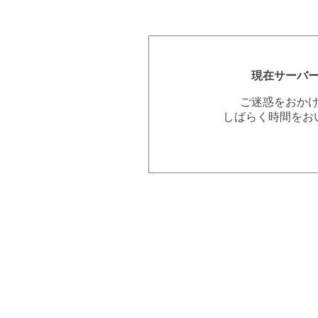
現在サーバ
ご迷惑をおか
しばらく時間をお