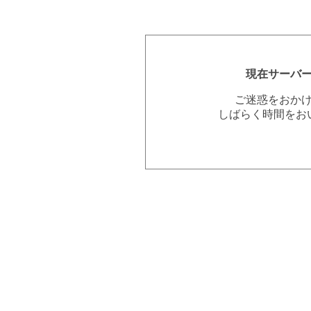
現在サーバ
ご迷惑をおか
しばらく時間をお