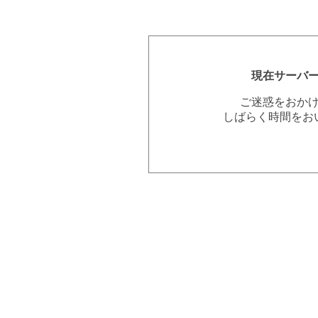
現在サーバ
ご迷惑をおか
しばらく時間をお