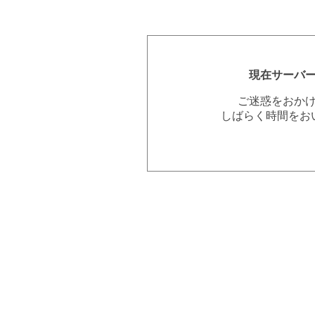
現在サーバ
ご迷惑をおか
しばらく時間をお