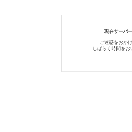
現在サーバ
ご迷惑をおか
しばらく時間をお