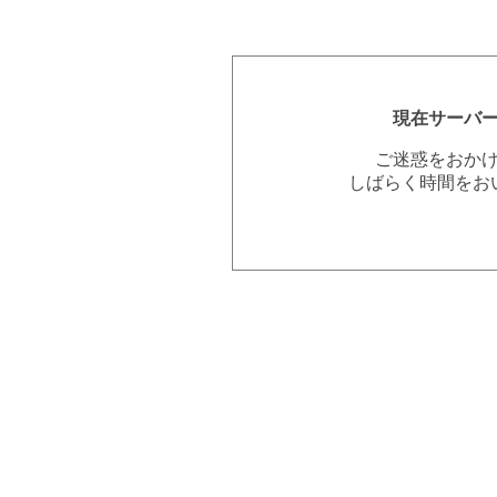
現在サーバ
ご迷惑をおか
しばらく時間をお