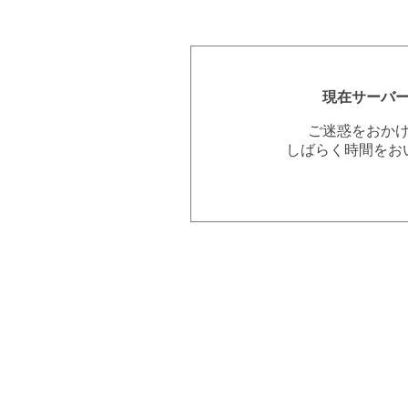
現在サーバ
ご迷惑をおか
しばらく時間をお