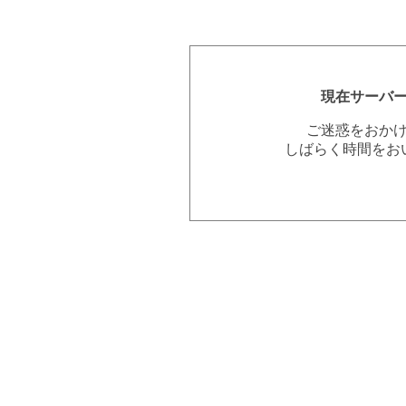
現在サーバ
ご迷惑をおか
しばらく時間をお