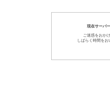
現在サーバ
ご迷惑をおか
しばらく時間をお