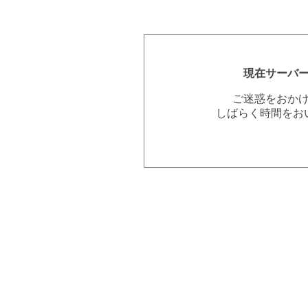
現在サーバ
ご迷惑をおか
しばらく時間をお