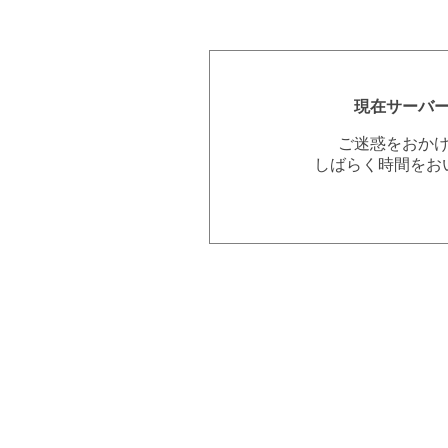
現在サーバ
ご迷惑をおか
しばらく時間をお