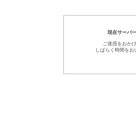
現在サーバ
ご迷惑をおか
しばらく時間をお