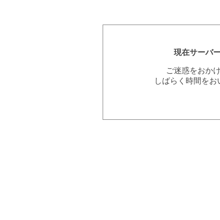
現在サーバ
ご迷惑をおか
しばらく時間をお