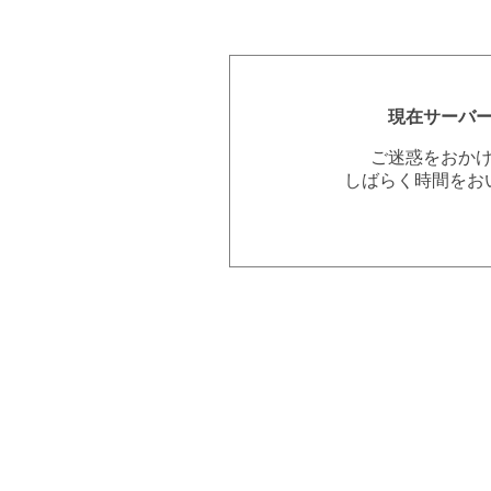
現在サーバ
ご迷惑をおか
しばらく時間をお