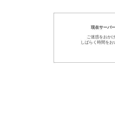
現在サーバ
ご迷惑をおか
しばらく時間をお