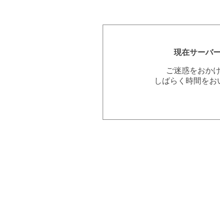
現在サーバ
ご迷惑をおか
しばらく時間をお