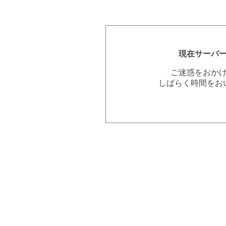
現在サーバ
ご迷惑をおか
しばらく時間をお