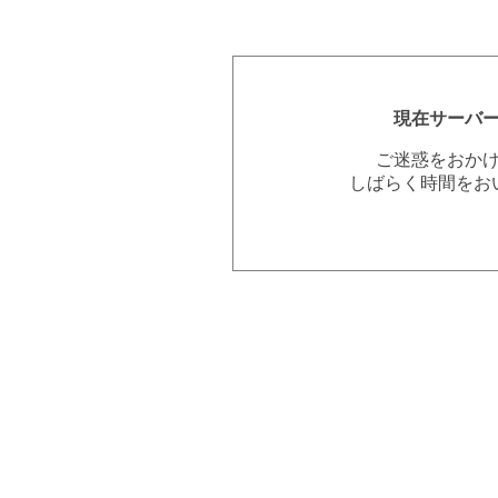
現在サーバ
ご迷惑をおか
しばらく時間をお