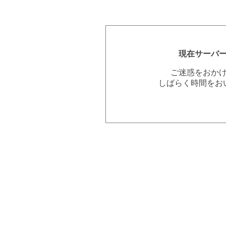
現在サーバ
ご迷惑をおか
しばらく時間をお