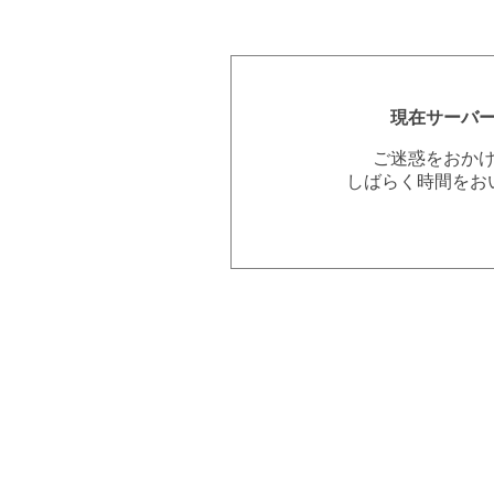
現在サーバ
ご迷惑をおか
しばらく時間をお