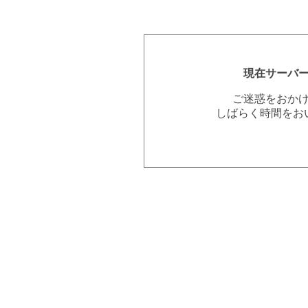
現在サーバ
ご迷惑をおか
しばらく時間をお