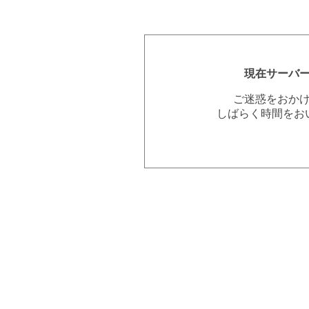
現在サーバ
ご迷惑をおか
しばらく時間をお