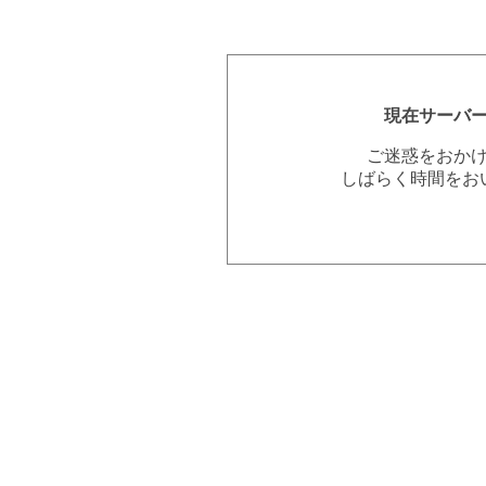
現在サーバ
ご迷惑をおか
しばらく時間をお