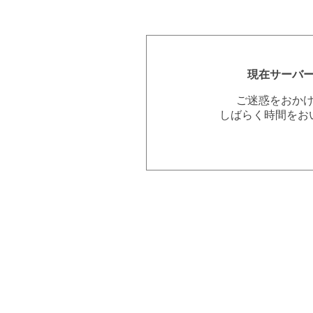
現在サーバ
ご迷惑をおか
しばらく時間をお