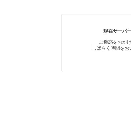
現在サーバ
ご迷惑をおか
しばらく時間をお