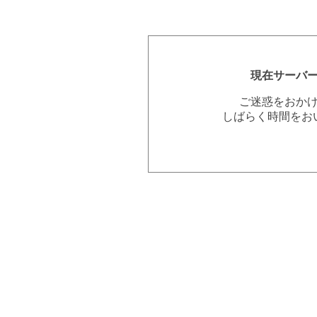
現在サーバ
ご迷惑をおか
しばらく時間をお