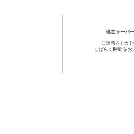
現在サーバ
ご迷惑をおか
しばらく時間をお