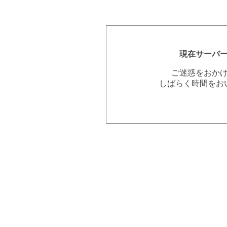
現在サーバ
ご迷惑をおか
しばらく時間をお