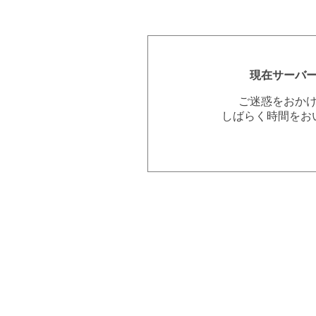
現在サーバ
ご迷惑をおか
しばらく時間をお