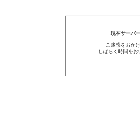
現在サーバ
ご迷惑をおか
しばらく時間をお