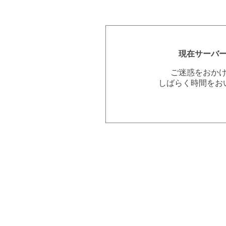
現在サーバ
ご迷惑をおか
しばらく時間をお