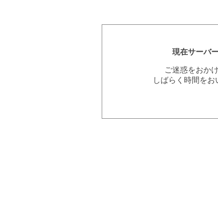
現在サーバ
ご迷惑をおか
しばらく時間をお