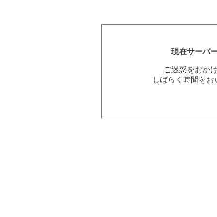
現在サーバ
ご迷惑をおか
しばらく時間をお