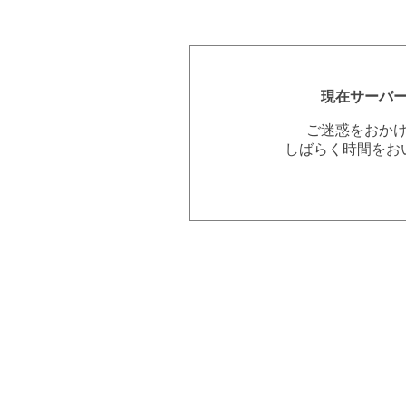
現在サーバ
ご迷惑をおか
しばらく時間をお